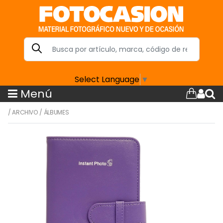
Select Language
▼
Menú
/
ARCHIVO
/
ÁLBUMES