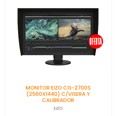
MONITOR EIZO CG-2700S
(2560X1440) C/VISERA Y
CALIBRADOR
EIZO