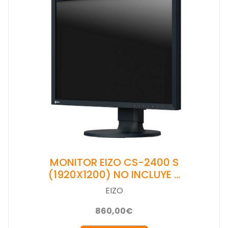
MONITOR EIZO CS-2400 S
(1920X1200) NO INCLUYE …
EIZO
860,00€