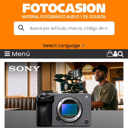
Select Language
▼
Menú