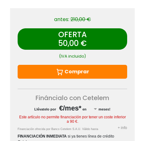
antes:
210,00 €
OFERTA
50,00 €
(IVA incluido)
Comprar
Fináncialo con Cetelem
€/mes*
Llévatelo por
en
meses!
Este artículo no permite financiación por tener un coste inferior
a 90 €.
+
info
Financiación ofrecida por Banco Cetelem S.A.U.
Válido hasta
FINANCIACIÓN INMEDIATA
si ya tienes línea de crédito