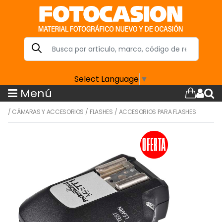
Select Language
▼
Menú
/
CÁMARAS Y ACCESORIOS
/
FLASHES
/
ACCESORIOS PARA FLASHES