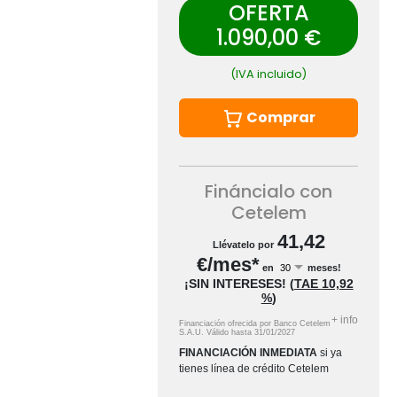
OFERTA
1.090,00 €
(IVA incluido)
Comprar
Fináncialo con
Cetelem
41,42
Llévatelo por
€/mes*
en
meses!
¡SIN INTERESES!
(
TAE
10,92
%
)
+
info
Financiación ofrecida por Banco Cetelem
S.A.U.
Válido hasta
31/01/2027
FINANCIACIÓN INMEDIATA
si ya
tienes línea de crédito Cetelem