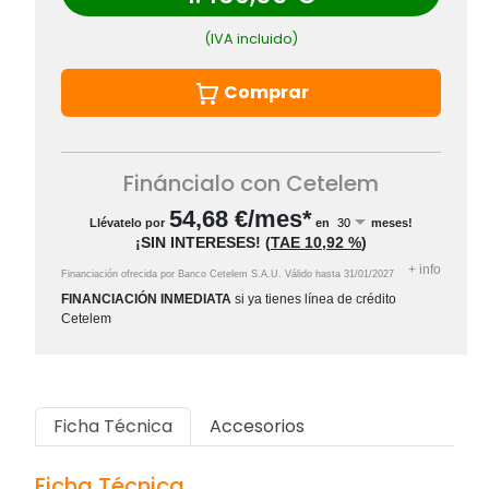
(IVA incluido)
Comprar
Fináncialo con Cetelem
54,68
€/mes*
Llévatelo por
en
meses!
¡SIN INTERESES!
(
TAE
10,92 %
)
+
info
Financiación ofrecida por Banco Cetelem S.A.U.
Válido hasta
31/01/2027
FINANCIACIÓN INMEDIATA
si ya tienes línea de crédito
Cetelem
Ficha Técnica
Accesorios
Ficha Técnica