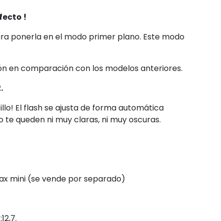
fecto !
ara ponerla en el modo primer plano.
Este modo
ión en comparación con los modelos anteriores.
.
llo!
El flash se ajusta de forma automática
no te queden
ni muy claras, ni muy oscuras.
tax mini (se vende por separado)
12,7.