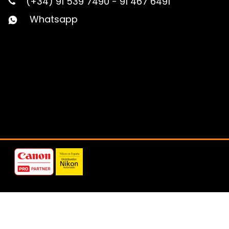
(+34) 91 539 7490
-
91 467 6491
Whatsapp