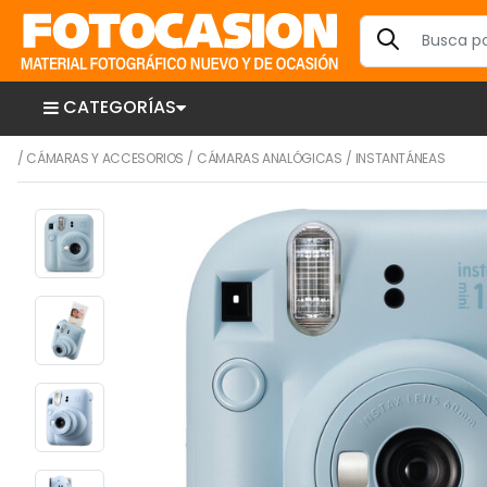
CATEGORÍAS
/
CÁMARAS Y ACCESORIOS
/
CÁMARAS ANALÓGICAS
/
INSTANTÁNEAS