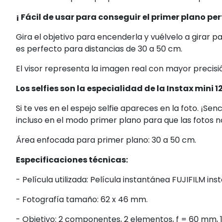
¡ Fácil de usar para conseguir el primer plano per
Gira el objetivo para encenderla y vuélvelo
a girar p
es perfecto para distancias de
30 a 50 cm.
El visor representa la imagen real con mayor precis
Los selfies son la especialidad de la Instax mini 12
Si te ves en el espejo selfie
apareces en la foto. ¡Senci
incluso en el modo primer plano
para que las fotos 
Área enfocada para primer plano: 30 a 50 cm.
Especificaciones técnicas:
- Película utilizada:
Película instantánea FUJIFILM ins
- Fotografía tamaño: 62 x 46 mm.
- Objetivo: 2 componentes, 2 elementos, f = 60 mm, 1: