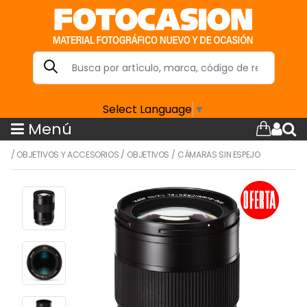
Select Language
▼
Menú
/
OBJETIVOS Y ACCESORIOS
/
OBJETIVOS
/
CÁMARAS SIN ESPEJO