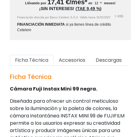
17,41
€/mes*
Llévatelo por
en
meses!
¡SIN INTERESES!
(
TAE
9,49 %
)
+
info
Financiación ofrecida por Banco Cetelem S.A.U.
Válido hasta
31/01/2027
FINANCIACIÓN INMEDIATA
si ya tienes línea de crédito
Cetelem
Ficha Técnica
Accesorios
Descargas
Ficha Técnica
Cámara Fuji Instax Mini 99 negra.
Diseñada para ofrecer un control meticuloso
sobre la iluminación y la paleta de colores, la
cámara instantánea INSTAX MINI 99 de FUJIFILM
permite a los usuarios expresar su creatividad
artística y producir imágenes únicas para una