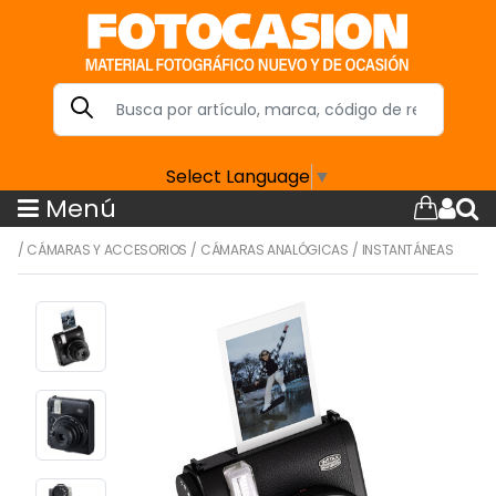
Select Language
▼
Menú
/
CÁMARAS Y ACCESORIOS
/
CÁMARAS ANALÓGICAS
/
INSTANTÁNEAS