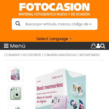
Select Language
▼
Menú
/
CÁMARAS Y ACCESORIOS
/
CÁMARAS ANALÓGICAS
/
INSTANTÁNEAS