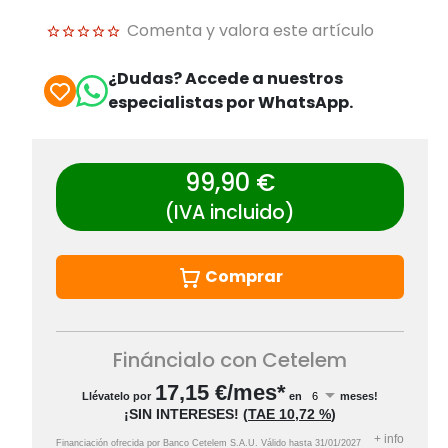
Comenta y valora este artículo
¿Dudas? Accede a nuestros
especialistas por WhatsApp.
99,90 €
(IVA incluido)
Comprar
Fináncialo con Cetelem
17,15
€/mes*
Llévatelo por
en
meses!
¡SIN INTERESES!
(
TAE
10,72 %
)
+
info
Financiación ofrecida por Banco Cetelem S.A.U.
Válido hasta
31/01/2027