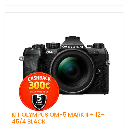
KIT OLYMPUS OM-5 MARK II + 12-
45/4 BLACK