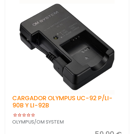
CARGADOR OLYMPUS UC-92 P/LI-
90B Y LI-92B
OLYMPUS/OM SYSTEM