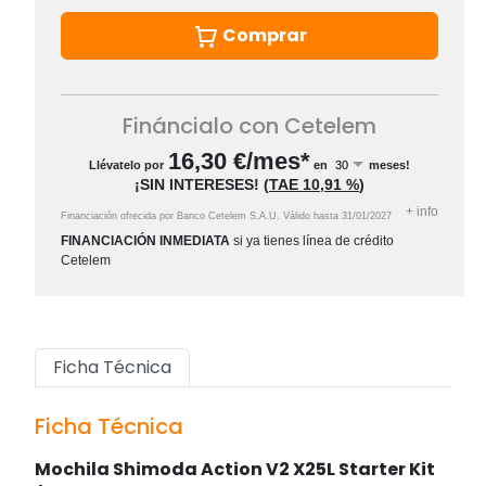
Comprar
Fináncialo con Cetelem
16,30
€/mes*
Llévatelo por
en
meses!
¡SIN INTERESES!
(
TAE
10,91 %
)
+
info
Financiación ofrecida por Banco Cetelem S.A.U.
Válido hasta
31/01/2027
FINANCIACIÓN INMEDIATA
si ya tienes línea de crédito
Cetelem
Ficha Técnica
Ficha Técnica
Mochila Shimoda Action V2 X25L Starter Kit