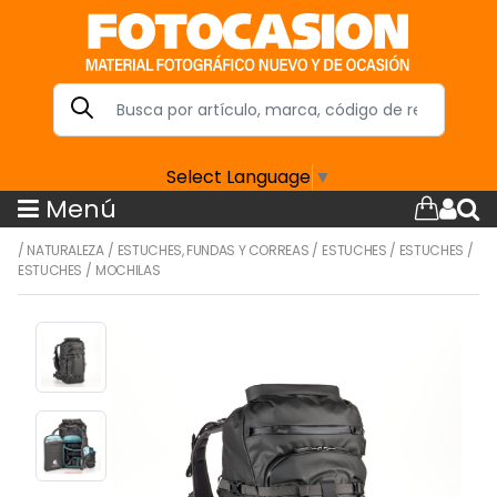
Select Language
▼
Menú
/
NATURALEZA
/
ESTUCHES, FUNDAS Y CORREAS
/
ESTUCHES
/
ESTUCHES
/
ESTUCHES
/
MOCHILAS