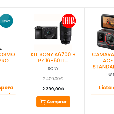
 OSMO
KIT SONY A6700 +
CAMARA
PRO
PZ 16-50 II …
ACE
STANDA
SONY
INS
2.400,00€
espera
Lista
2.299,00€
Comprar