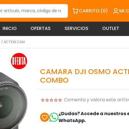
CARRITO:
(0)
MI 
INICIO
OFERTAS
SERVICIOS
OUTLET
S
/
ACTION CAM
CAMARA DJI OSMO ACT
COMBO
Comenta y valora este artíc
¿Dudas? Accede a nuestros e
WhatsApp.