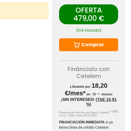
OFERTA
479,00 €
(IVA incluido)
Comprar
Fináncialo con
Cetelem
18,20
Llévatelo por
€/mes*
en
meses!
¡SIN INTERESES!
(
TAE
10,91
%
)
+
info
Financiación ofrecida por Banco Cetelem
S.A.U.
Válido hasta
31/01/2027
FINANCIACIÓN INMEDIATA
si ya
tienes línea de crédito Cetelem