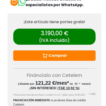
especialistas por WhatsApp.
¡Este artículo tiene portes gratis!
3.190,00 €
(IVA incluido)
Comprar
Fináncialo con Cetelem
121,22
€/mes*
Llévatelo por
en
meses!
¡SIN INTERESES!
(
TAE
10,92 %
)
+
info
Financiación ofrecida por Banco Cetelem S.A.U.
Válido hasta
31/01/2027
FINANCIACIÓN INMEDIATA
si ya tienes línea de crédito
Cetelem