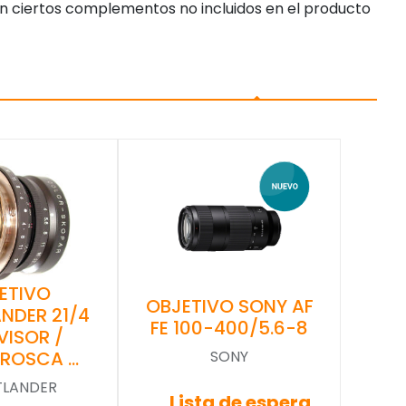
n ciertos complementos no incluidos en el producto
ETIVO
OBJETIVO SONY AF
NDER 21/4
FE 100-400/5.6-8
VISOR /
(ROSCA …
SONY
TLANDER
Lista de espera