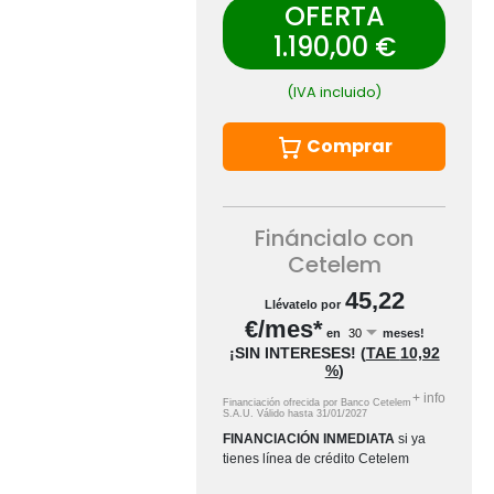
OFERTA
1.190,00 €
(IVA incluido)
Comprar
Fináncialo con
Cetelem
45,22
Llévatelo por
€/mes*
en
meses!
¡SIN INTERESES!
(
TAE
10,92
%
)
+
info
Financiación ofrecida por Banco Cetelem
S.A.U.
Válido hasta
31/01/2027
FINANCIACIÓN INMEDIATA
si ya
tienes línea de crédito Cetelem