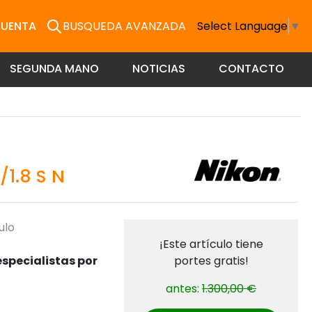
CUENTA
BUSQUEDA AVANZADA
Select Language
▼
SEGUNDA MANO
NOTICIAS
CONTACTO
1.8 S N
ulo
¡Este artículo tiene
specialistas por
portes gratis!
antes:
1.300,00 €