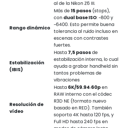
al de la Nikon Z6 III.
Más de
15 pasos
(stops),
con
dual base ISO
: ~800 y
~6400. Esto permite buena
Rango dinámico
tolerancia al ruido incluso en
escenas con contrastes
fuertes.
Hasta
7,5 pasos
de
estabilización interna, lo cual
Estabilización
ayuda a grabar handheld sin
(IBIS)
tantos problemas de
vibraciones
Hasta
6K/59.94‑60p
en
RAW interno con el códec
R3D NE (formato nuevo
Resolución de
basado en RED). También
vídeo
soporta 4K hasta 120 fps, y
Full HD hasta 240 fps en