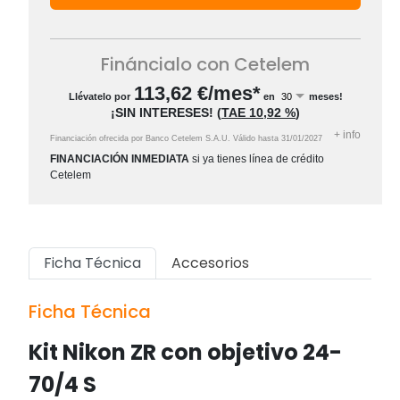
Fináncialo con Cetelem
113,62
€/mes*
Llévatelo por
en
meses!
¡SIN INTERESES!
(
TAE
10,92 %
)
+
info
Financiación ofrecida por Banco Cetelem S.A.U.
Válido hasta
31/01/2027
FINANCIACIÓN INMEDIATA
si ya tienes línea de crédito
Cetelem
Ficha Técnica
Accesorios
Ficha Técnica
Kit Nikon ZR con objetivo 24-
70/4 S