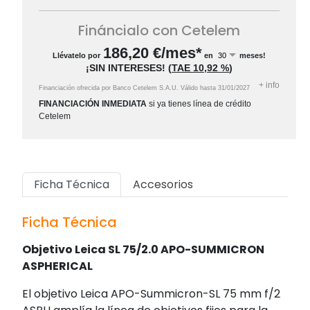
Fináncialo con Cetelem
186,20
€/mes*
Llévatelo por
en
meses!
¡SIN INTERESES!
(
TAE
10,92 %
)
+
info
Financiación ofrecida por Banco Cetelem S.A.U.
Válido hasta
31/01/2027
FINANCIACIÓN INMEDIATA
si ya tienes línea de crédito
Cetelem
Ficha Técnica
Accesorios
Ficha Técnica
Objetivo Leica SL 75/2.0 APO-SUMMICRON
ASPHERICAL
El objetivo Leica APO-Summicron-SL 75 mm f/2