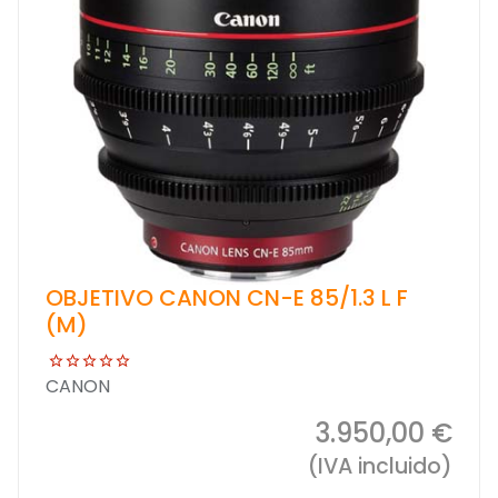
OBJETIVO CANON CN-E 85/1.3 L F
(M)
CANON
3.950,00 €
(IVA incluido)