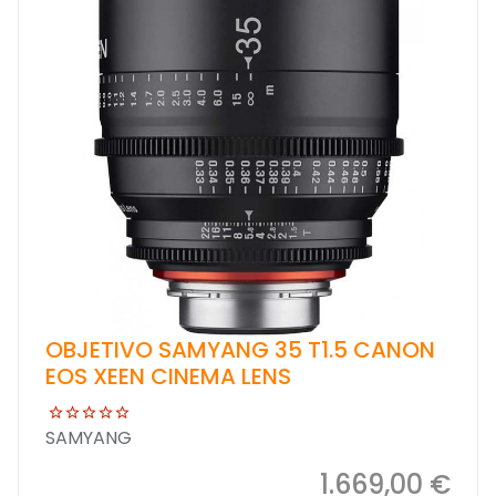
OBJETIVO SAMYANG 35 T1.5 CANON
EOS XEEN CINEMA LENS
SAMYANG
1.669,00 €