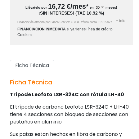
16,72
€/mes*
Llévatelo por
en
meses!
¡SIN INTERESES!
(
TAE
10,92 %
)
+
info
Financiación ofrecida por Banco Cetelem S.A.U.
Válido hasta
31/01/2027
FINANCIACIÓN INMEDIATA
si ya tienes línea de crédito
Cetelem
Ficha Técnica
Ficha Técnica
Trípode Leofoto LSR-324C con rótula LH-40
El trípode de carbono Leofoto LSR-324C + LH-40
tiene 4 secciones con bloqueo de secciones con
pestañas en aluminio
Sus patas estan hechas en fibra de carbono y