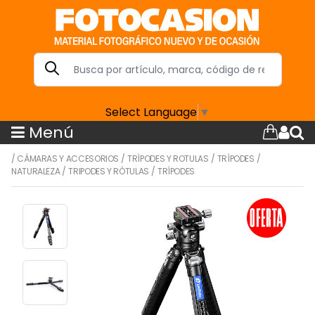
Select Language
▼
Menú
/
CÁMARAS Y ACCESORIOS
/
TRÍPODES Y ROTULAS
/
TRÍPODES
/
NATURALEZA
/
TRIPODES Y RÓTULAS
/
TRÍPODES