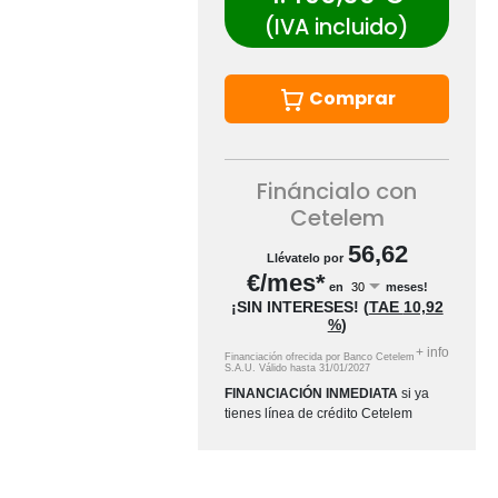
(IVA incluido)
Comprar
Fináncialo con
Cetelem
56,62
Llévatelo por
€/mes*
en
meses!
¡SIN INTERESES!
(
TAE
10,92
%
)
+
info
Financiación ofrecida por Banco Cetelem
S.A.U.
Válido hasta
31/01/2027
FINANCIACIÓN INMEDIATA
si ya
tienes línea de crédito Cetelem