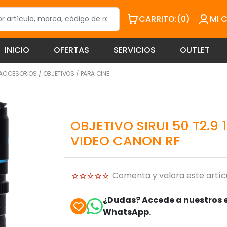
CARRITO:
(0)
MI 
INICIO
OFERTAS
SERVICIOS
OUTLET
 ACCESORIOS
/
OBJETIVOS
/
PARA CINE
OBJETIVO SIRUI 50 T2.9
VIDEO CANON RF
Comenta y valora este artíc
¿Dudas? Accede a nuestros e
WhatsApp.