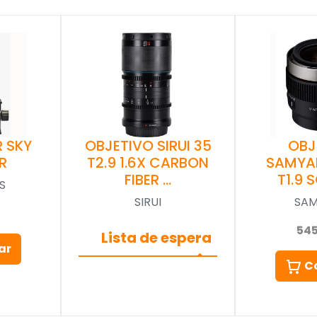
 SKY
OBJETIVO SIRUI 35
OBJ
R
T2.9 1.6X CARBON
SAMYA
FIBER …
T1.9 
S
SIRUI
SA
54
Lista de espera
ar
C