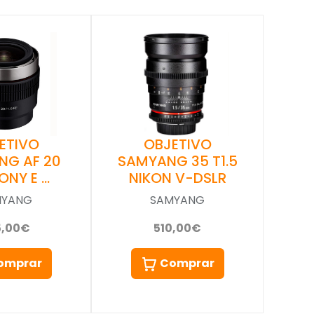
ETIVO
OBJETIVO
NG AF 20
SAMYANG 35 T1.5
SONY E …
NIKON V-DSLR
MYANG
SAMYANG
5,00€
510,00€
omprar
Comprar