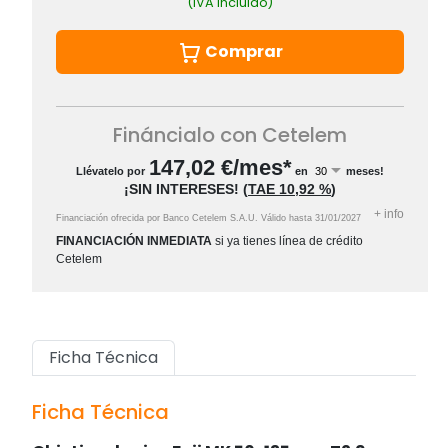
(IVA incluido)
Comprar
Fináncialo con Cetelem
147,02
€/mes*
Llévatelo por
en
meses!
¡SIN INTERESES!
(
TAE
10,92 %
)
+
info
Financiación ofrecida por Banco Cetelem S.A.U.
Válido hasta
31/01/2027
FINANCIACIÓN INMEDIATA
si ya tienes línea de crédito
Cetelem
Ficha Técnica
Ficha Técnica