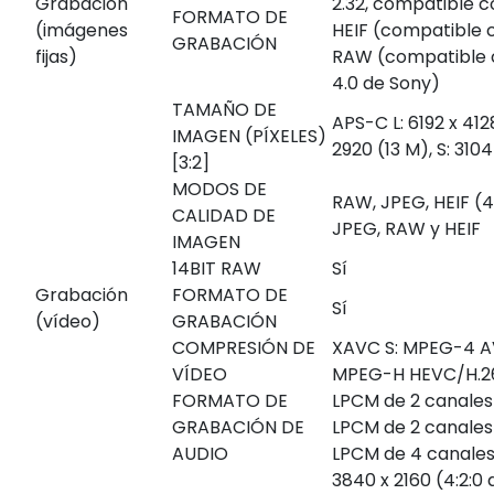
Grabación
2.32, compatible c
FORMATO DE
(imágenes
HEIF (compatible 
GRABACIÓN
fijas)
RAW (compatible
4.0 de Sony)
TAMAÑO DE
APS-C L: 6192 x 412
IMAGEN (PÍXELES)
2920 (13 M), S: 310
[3:2]
MODOS DE
RAW, JPEG, HEIF (4
CALIDAD DE
JPEG, RAW y HEIF
IMAGEN
14BIT RAW
Sí
Grabación
FORMATO DE
Sí
(vídeo)
GRABACIÓN
COMPRESIÓN DE
XAVC S: MPEG-4 A
VÍDEO
MPEG-H HEVC/H.2
FORMATO DE
LPCM de 2 canales (
GRABACIÓN DE
LPCM de 2 canales 
AUDIO
LPCM de 4 canales 
3840 x 2160 (4:2:0 d