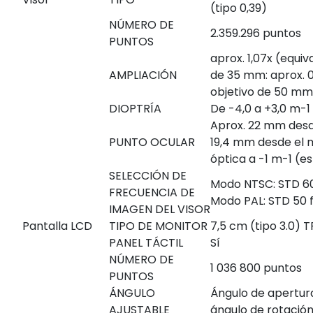
(tipo 0,39)
NÚMERO DE
2.359.296 puntos
PUNTOS
aprox. 1,07x (equi
AMPLIACIÓN
de 35 mm: aprox. 0
objetivo de 50 mm a
DIOPTRÍA
De -4,0 a +3,0 m
-1
Aprox. 22 mm desde
PUNTO OCULAR
19,4 mm desde el 
óptica a -1 m
-1
(es
SELECCIÓN DE
Modo NTSC: STD 60 
FRECUENCIA DE
Modo PAL: STD 50 f
IMAGEN DEL VISOR
Pantalla LCD
TIPO DE MONITOR
7,5 cm (tipo 3.0) T
PANEL TÁCTIL
Sí
NÚMERO DE
1 036 800 puntos
PUNTOS
ÁNGULO
Ángulo de apertura
AJUSTABLE
ángulo de rotación