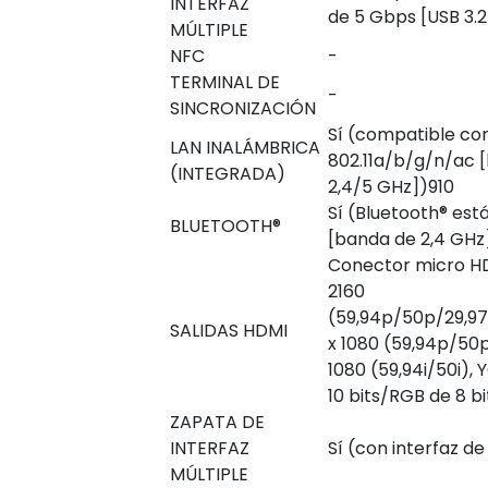
INTERFAZ
de 5 Gbps [USB 3.2
MÚLTIPLE
NFC
-
TERMINAL DE
-
SINCRONIZACIÓN
Sí (compatible con
LAN INALÁMBRICA
802.11a/b/g/n/ac 
(INTEGRADA)
2,4/5 GHz])
910
Sí (Bluetooth® está
BLUETOOTH®
[banda de 2,4 GHz
Conector micro HD
2160
(59,94p/50p/29,9
SALIDAS HDMI
x 1080 (59,94p/50
1080 (59,94i/50i), 
10 bits/RGB de 8 bi
ZAPATA DE
INTERFAZ
Sí (con interfaz de 
MÚLTIPLE