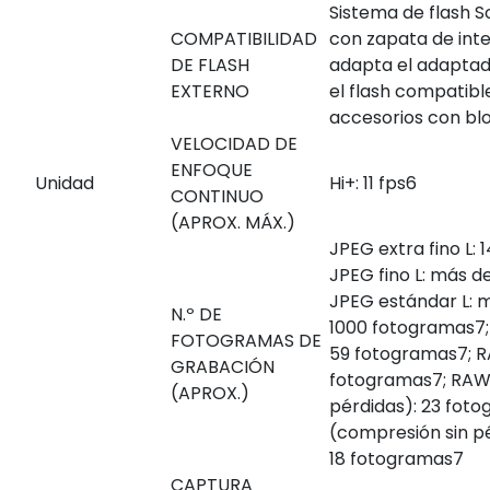
Sistema de flash 
COMPATIBILIDAD
con zapata de inte
DE FLASH
adapta el adaptad
EXTERNO
el flash compatibl
accesorios con bl
VELOCIDAD DE
ENFOQUE
Unidad
Hi+: 11 fps
6
CONTINUO
(APROX. MÁX.)
JPEG extra fino L:
JPEG fino L: más 
JPEG estándar L: 
N.º DE
1000 fotogramas
7
FOTOGRAMAS DE
59 fotogramas
7
; 
GRABACIÓN
fotogramas
7
; RAW
(APROX.)
pérdidas): 23 fot
(compresión sin pé
18 fotogramas
7
CAPTURA