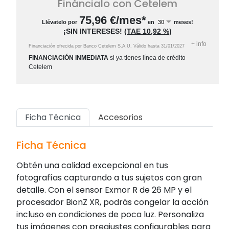
Fináncialo con Cetelem
75,96
€/mes*
Llévatelo por
en
meses!
¡SIN INTERESES!
(
TAE
10,92 %
)
+
info
Financiación ofrecida por Banco Cetelem S.A.U.
Válido hasta
31/01/2027
FINANCIACIÓN INMEDIATA
si ya tienes línea de crédito
Cetelem
Ficha Técnica
Accesorios
Ficha Técnica
Obtén una calidad excepcional en tus
fotografías capturando a tus sujetos con gran
detalle. Con el sensor Exmor R de 26 MP y el
procesador BionZ XR, podrás congelar la acción
incluso en condiciones de poca luz. Personaliza
tus imágenes con preajustes configurables para