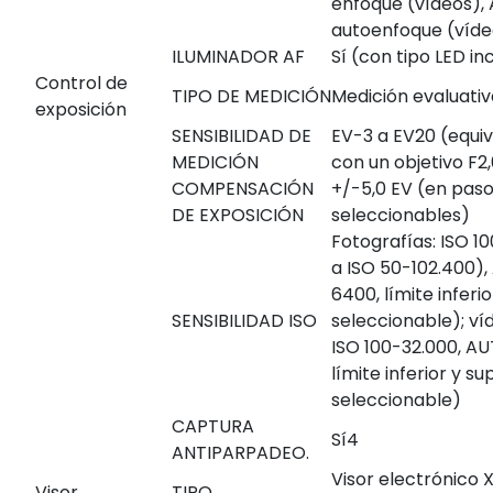
enfoque (vídeos), 
autoenfoque (víde
ILUMINADOR AF
Sí (con tipo LED i
Control de
TIPO DE MEDICIÓN
Medición evaluativ
exposición
SENSIBILIDAD DE
EV-3 a EV20 (equiv
MEDICIÓN
con un objetivo F2
COMPENSACIÓN
+/-5,0 EV (en pasos
DE EXPOSICIÓN
seleccionables)
Fotografías: ISO 1
a ISO 50-102.400),
6400, límite inferio
SENSIBILIDAD ISO
seleccionable); ví
ISO 100-32.000, A
límite inferior y su
seleccionable)
CAPTURA
Sí
4
ANTIPARPADEO.
Visor electrónico 
Visor
TIPO