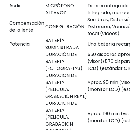
Audio
MICRÓFONO
Estéreo integrado
ALTAVOZ
Integrado, monoau
Sombras, Distorsi
Compensación
CONFIGURACIÓN
Distorsión, Variaci
de la lente
focal (vídeos)
BATERÍA
Potencia
Una batería recar
SUMINISTRADA
DURACIÓN DE
550 disparos aprox
BATERÍA
(visor)/570 dispar
(FOTOGRAFÍAS)
LCD) (estándar CI
DURACIÓN DE
BATERÍA
Aprox. 95 min (vis
(PELÍCULA,
(monitor LCD) (es
GRABACIÓN REAL)
DURACIÓN DE
BATERÍA
Aprox. 190 min (vis
(PELÍCULA,
(monitor LCD) (es
GRABACIÓN