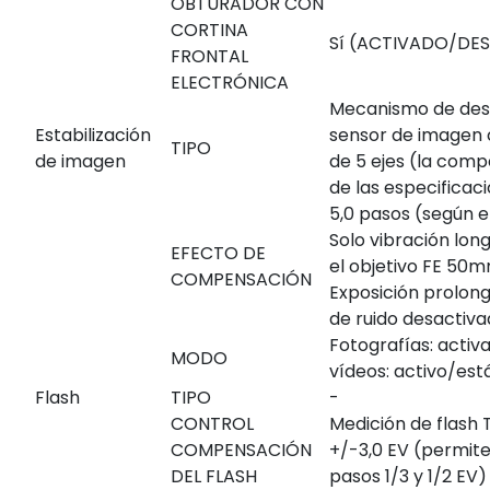
OBTURADOR CON
CORTINA
Sí (ACTIVADO/DE
FRONTAL
ELECTRÓNICA
Mecanismo de des
Estabilización
sensor de imagen
TIPO
de imagen
de 5 ejes (la com
de las especificaci
5,0 pasos (según e
Solo vibración long
EFECTO DE
el objetivo FE 50
COMPENSACIÓN
Exposición prolon
de ruido desactiva
Fotografías: activ
MODO
vídeos: activo/es
Flash
TIPO
-
CONTROL
Medición de flash 
COMPENSACIÓN
+/-3,0 EV (permite 
DEL FLASH
pasos 1/3 y 1/2 EV)