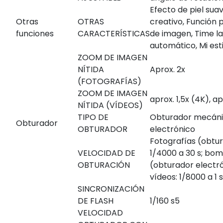
Efecto de piel sua
Otras
OTRAS
creativo, Función p
funciones
CARACTERÍSTICAS
de imagen, Time l
automático, Mi est
ZOOM DE IMAGEN
NÍTIDA
Aprox. 2x
(FOTOGRAFÍAS)
ZOOM DE IMAGEN
aprox. 1,5x (4K), a
NÍTIDA (VÍDEOS)
TIPO DE
Obturador mecán
Obturador
OBTURADOR
electrónico
Fotografías (obtu
VELOCIDAD DE
1/4000 a 30 s; bomb
OBTURACIÓN
(obturador electró
vídeos: 1/8000 a 1 s
SINCRONIZACIÓN
DE FLASH
1/160 s
5
VELOCIDAD