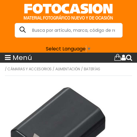
Select Language
▼
Menú
/
CÁMARAS Y ACCESORIOS
/
ALIMENTACIÓN
/
BATERÍAS