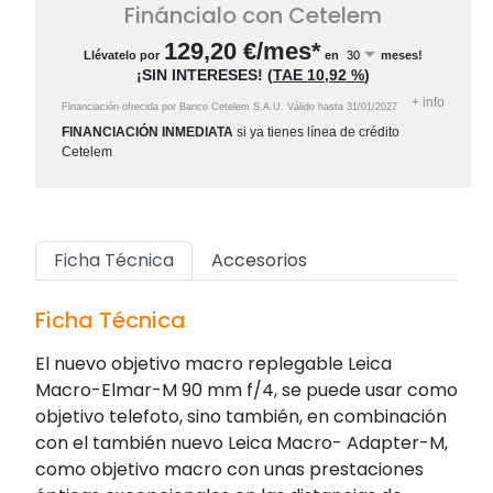
Fináncialo con Cetelem
129,20
€/mes*
Llévatelo por
en
meses!
¡SIN INTERESES!
(
TAE
10,92 %
)
+
info
Financiación ofrecida por Banco Cetelem S.A.U.
Válido hasta
31/01/2027
FINANCIACIÓN INMEDIATA
si ya tienes línea de crédito
Cetelem
Ficha Técnica
Accesorios
Ficha Técnica
El nuevo objetivo macro replegable Leica
Macro-Elmar-M 90 mm f/4, se puede usar como
objetivo telefoto, sino también, en combinación
con el también nuevo Leica Macro- Adapter-M,
como objetivo macro con unas prestaciones