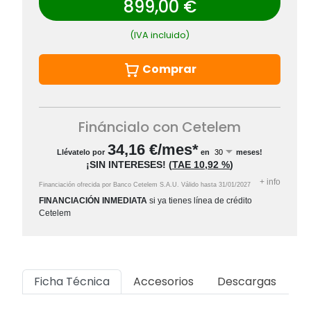
899,00 €
(IVA incluido)
Comprar
Fináncialo con Cetelem
34,16
€/mes*
Llévatelo por
en
meses!
¡SIN INTERESES!
(
TAE
10,92 %
)
+
info
Financiación ofrecida por Banco Cetelem S.A.U.
Válido hasta
31/01/2027
FINANCIACIÓN INMEDIATA
si ya tienes línea de crédito
Cetelem
Ficha Técnica
Accesorios
Descargas