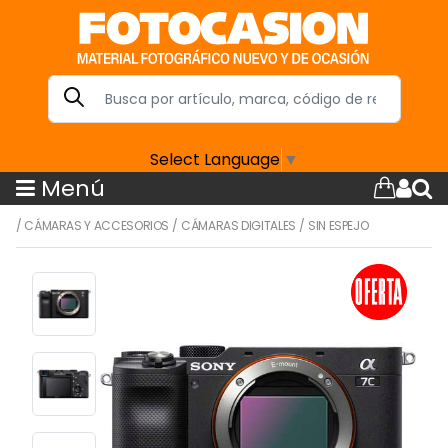
Select Language
▼
Menú
/
CÁMARAS Y ACCESORIOS
/
CÁMARAS DIGITALES
/
SIN ESPEJO