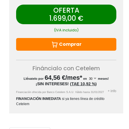
OFERTA
1.699,00 €
(IVA incluido)
Comprar
Fináncialo con Cetelem
64,56
€/mes*
Llévatelo por
en
meses!
¡SIN INTERESES!
(
TAE
10,92 %
)
+
info
Financiación ofrecida por Banco Cetelem S.A.U.
Válido hasta
31/01/2027
FINANCIACIÓN INMEDIATA
si ya tienes línea de crédito
Cetelem