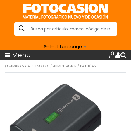
Select Language
▼
Menú
/
CÁMARAS Y ACCESORIOS
/
ALIMENTACIÓN
/
BATERÍAS