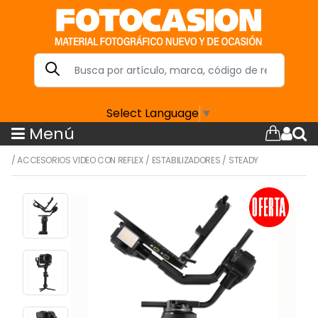
Select Language
▼
Menú
/
ACCESORIOS VIDEO CON REFLEX
/
ESTABILIZADORES
/
STEADY