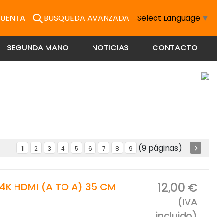
CUENTA
BUSQUEDA AVANZADA
Select Language
▼
SEGUNDA MANO
NOTICIAS
CONTACTO
(9 páginas)
1
2
3
4
5
6
7
8
9
12,00 €
4K HDMI (A TO A) 35 CM
(IVA
incluido)