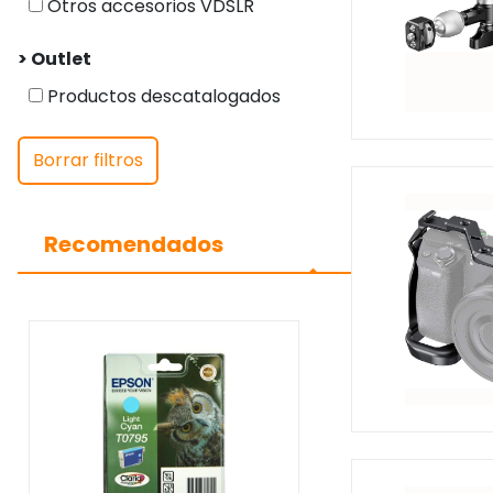
Otros accesorios VDSLR
> Outlet
Productos descatalogados
Borrar filtros
Recomendados