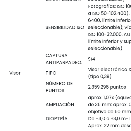
Fotografías: ISO 1
a ISO 50-102.400),
6400, límite inferio
SENSIBILIDAD ISO
seleccionable); ví
ISO 100-32.000, A
límite inferior y su
seleccionable)
CAPTURA
Sí
4
ANTIPARPADEO.
Visor electrónico 
Visor
TIPO
(tipo 0,39)
NÚMERO DE
2.359.296 puntos
PUNTOS
aprox. 1,07x (equi
AMPLIACIÓN
de 35 mm: aprox. 0
objetivo de 50 mm a
DIOPTRÍA
De -4,0 a +3,0 m
-1
Aprox. 22 mm desde