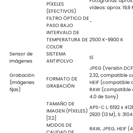
Fotografías: aprox
PÍXELES
vídeos: aprox. 19,9
(EFECTIVOS)
FILTRO ÓPTICO DE
-
PASO BAJO
INTERVALO DE
TEMPERATURA DE
2500 K-9900 K
COLOR
Sensor de
SISTEMA
Sí
imágenes
ANTIPOLVO
JPEG (Versión DCF 2
Grabación
2.32, compatible c
FORMATO DE
(imágenes
HEIF (compatible 
GRABACIÓN
fijas)
RAW (compatible
4.0 de Sony)
TAMAÑO DE
APS-C L: 6192 x 412
IMAGEN (PÍXELES)
2920 (13 M), S: 310
[3:2]
MODOS DE
RAW, JPEG, HEIF (4
CALIDAD DE