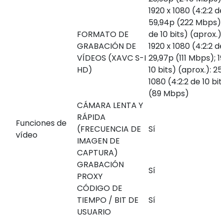
1920 x 1080 (4:2:2 d
59,94p (222 Mbps); 
FORMATO DE
de 10 bits) (aprox.
GRABACIÓN DE
1920 x 1080 (4:2:2 d
VÍDEOS (XAVC S-I
29,97p (111 Mbps); 1
HD)
10 bits) (aprox.): 
1080 (4:2:2 de 10 bi
(89 Mbps)
CÁMARA LENTA Y
RÁPIDA
Funciones de
(FRECUENCIA DE
Sí
vídeo
IMAGEN DE
CAPTURA)
GRABACIÓN
Sí
PROXY
CÓDIGO DE
TIEMPO / BIT DE
Sí
USUARIO