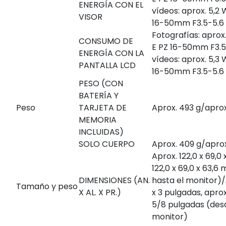
ENERGÍA CON EL
vídeos: aprox. 5,2 
VISOR
16-50mm F3.5-5.6
Fotografías: aprox
CONSUMO DE
E PZ 16-50mm F3.5
ENERGÍA CON LA
vídeos: aprox. 5,3 
PANTALLA LCD
16-50mm F3.5-5.6
PESO (CON
BATERÍA Y
Peso
TARJETA DE
Aprox. 493 g/aprox. 
MEMORIA
INCLUIDAS)
SOLO CUERPO
Aprox. 409 g/aprox.
Aprox. 122,0 x 69,0
122,0 x 69,0 x 63,6
DIMENSIONES (AN.
hasta el monitor)/
Tamaño y peso
X AL. X PR.)
x 3 pulgadas, aprox
5/8 pulgadas (desd
monitor)