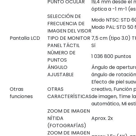
PUNTO OCULAR
19,4 mm desde el 
óptica a -1 m
-1
(es
SELECCIÓN DE
Modo NTSC: STD 60 
FRECUENCIA DE
Modo PAL: STD 50 f
IMAGEN DEL VISOR
Pantalla LCD
TIPO DE MONITOR
7,5 cm (tipo 3.0) T
PANEL TÁCTIL
Sí
NÚMERO DE
1 036 800 puntos
PUNTOS
ÁNGULO
Ángulo de apertura
AJUSTABLE
ángulo de rotación
Efecto de piel sua
Otras
OTRAS
creativo, Función p
funciones
CARACTERÍSTICAS
de imagen, Time l
automático, Mi est
ZOOM DE IMAGEN
NÍTIDA
Aprox. 2x
(FOTOGRAFÍAS)
ZOOM DE IMAGEN