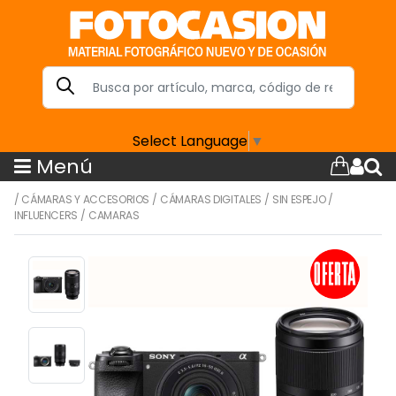
Select Language
▼
Menú
/
CÁMARAS Y ACCESORIOS
/
CÁMARAS DIGITALES
/
SIN ESPEJO
/
INFLUENCERS
/
CAMARAS