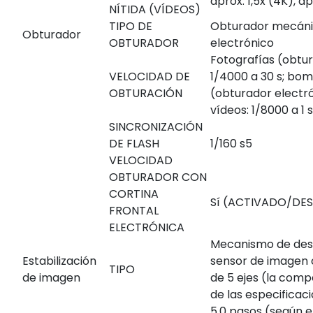
aprox. 1,5x (4K), a
NÍTIDA (VÍDEOS)
TIPO DE
Obturador mecán
Obturador
OBTURADOR
electrónico
Fotografías (obtu
VELOCIDAD DE
1/4000 a 30 s; bomb
OBTURACIÓN
(obturador electró
vídeos: 1/8000 a 1 s
SINCRONIZACIÓN
DE FLASH
1/160 s
5
VELOCIDAD
OBTURADOR CON
CORTINA
Sí (ACTIVADO/DE
FRONTAL
ELECTRÓNICA
Mecanismo de des
Estabilización
sensor de imagen
TIPO
de imagen
de 5 ejes (la com
de las especificaci
5,0 pasos (según e