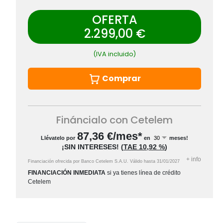
OFERTA
2.299,00 €
(IVA incluido)
Comprar
Fináncialo con Cetelem
87,36
€/mes*
Llévatelo por
en
meses!
¡SIN INTERESES!
(
TAE
10,92 %
)
+
info
Financiación ofrecida por Banco Cetelem S.A.U.
Válido hasta
31/01/2027
FINANCIACIÓN INMEDIATA
si ya tienes línea de crédito
Cetelem