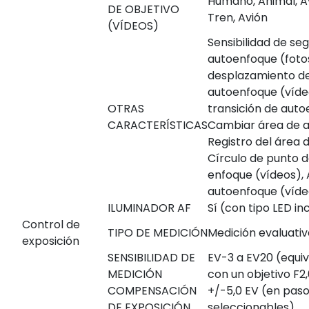
Humano, Animal, Av
DE OBJETIVO
Tren, Avión
(VÍDEOS)
Sensibilidad de se
autoenfoque (fotos
desplazamiento de
autoenfoque (víde
OTRAS
transición de auto
CARACTERÍSTICAS
Cambiar área de a
Registro del área 
Círculo de punto 
enfoque (vídeos), 
autoenfoque (víde
ILUMINADOR AF
Sí (con tipo LED i
Control de
TIPO DE MEDICIÓN
Medición evaluativ
exposición
SENSIBILIDAD DE
EV-3 a EV20 (equiv
MEDICIÓN
con un objetivo F2
COMPENSACIÓN
+/-5,0 EV (en pasos
DE EXPOSICIÓN
seleccionables)