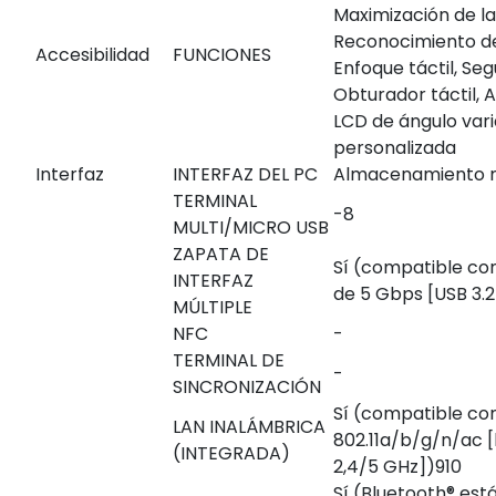
Maximización de la
Reconocimiento de
Accesibilidad
FUNCIONES
Enfoque táctil, Seg
Obturador táctil, A
LCD de ángulo vari
personalizada
Interfaz
INTERFAZ DEL PC
Almacenamiento 
TERMINAL
-8
MULTI/MICRO USB
ZAPATA DE
Sí (compatible co
INTERFAZ
de 5 Gbps [USB 3.2
MÚLTIPLE
NFC
-
TERMINAL DE
-
SINCRONIZACIÓN
Sí (compatible con
LAN INALÁMBRICA
802.11a/b/g/n/ac 
(INTEGRADA)
2,4/5 GHz])
910
Sí (Bluetooth® está