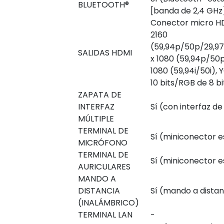
BLUETOOTH®
[banda de 2,4 GHz
Conector micro HD
2160
(59,94p/50p/29,9
SALIDAS HDMI
x 1080 (59,94p/50
1080 (59,94i/50i), 
10 bits/RGB de 8 bi
ZAPATA DE
INTERFAZ
Sí (con interfaz de 
MÚLTIPLE
TERMINAL DE
Sí (miniconector 
MICRÓFONO
TERMINAL DE
Sí (miniconector 
AURICULARES
MANDO A
DISTANCIA
Sí (mando a distan
(INALÁMBRICO)
TERMINAL LAN
-