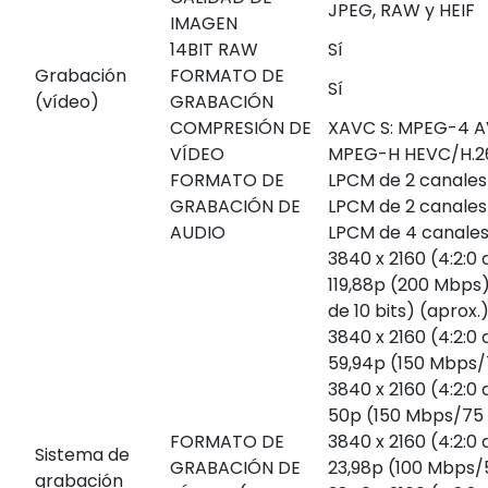
JPEG, RAW y HEIF
IMAGEN
14BIT RAW
Sí
Grabación
FORMATO DE
Sí
(vídeo)
GRABACIÓN
COMPRESIÓN DE
XAVC S: MPEG-4 A
VÍDEO
MPEG-H HEVC/H.2
FORMATO DE
LPCM de 2 canales (
GRABACIÓN DE
LPCM de 2 canales 
AUDIO
LPCM de 4 canales 
3840 x 2160 (4:2:0 d
119,88p (200 Mbps);
de 10 bits) (aprox.
3840 x 2160 (4:2:0 d
59,94p (150 Mbps
3840 x 2160 (4:2:0 d
50p (150 Mbps/75
FORMATO DE
3840 x 2160 (4:2:0 d
Sistema de
GRABACIÓN DE
23,98p (100 Mbps
grabación