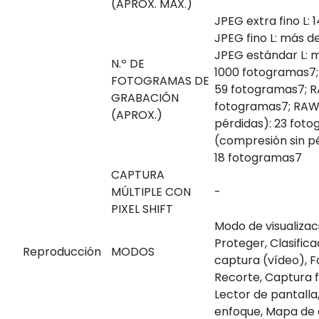
(APROX. MÁX.)
JPEG extra fino L:
JPEG fino L: más 
JPEG estándar L: 
N.º DE
1000 fotogramas
7
FOTOGRAMAS DE
59 fotogramas
7
; 
GRABACIÓN
fotogramas
7
; RAW
(APROX.)
pérdidas): 23 fot
(compresión sin pé
18 fotogramas
7
CAPTURA
MÚLTIPLE CON
-
PIXEL SHIFT
Modo de visualizac
Proteger, Clasific
Reproducción
MODOS
captura (vídeo), F
Recorte, Captura 
Lector de pantalla
enfoque, Mapa de 