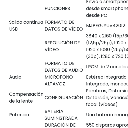
Envío a smartphon
FUNCIONES
desde smartphone
desde PC
Salida continua
FORMATO DE
MJPEG, YUV420
12
USB
DATOS DE VÍDEO
3840 x 2160 (15p/3
RESOLUCIÓN DE
(12,5p/25p), 1920 
VÍDEO
1920 x 1080 (25p/5
(30p), 1280 x 720 
FORMATO DE
LPCM de 2 canales 
DATOS DE AUDIO
Audio
MICRÓFONO
Estéreo integrado
ALTAVOZ
Integrado, monoau
Sombras, Distorsi
Compensación
CONFIGURACIÓN
Distorsión, Variaci
de la lente
focal (vídeos)
BATERÍA
Potencia
Una batería recar
SUMINISTRADA
DURACIÓN DE
550 disparos aprox