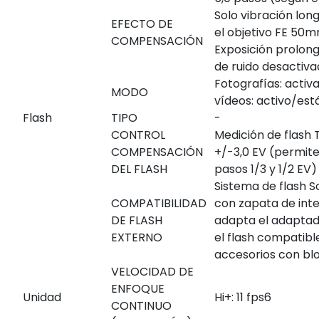
Solo vibración long
EFECTO DE
el objetivo FE 50
COMPENSACIÓN
Exposición prolon
de ruido desactiva
Fotografías: activ
MODO
vídeos: activo/es
Flash
TIPO
-
CONTROL
Medición de flash 
COMPENSACIÓN
+/-3,0 EV (permite 
DEL FLASH
pasos 1/3 y 1/2 EV)
Sistema de flash 
COMPATIBILIDAD
con zapata de inte
DE FLASH
adapta el adaptad
EXTERNO
el flash compatibl
accesorios con bl
VELOCIDAD DE
ENFOQUE
Unidad
Hi+: 11 fps
6
CONTINUO