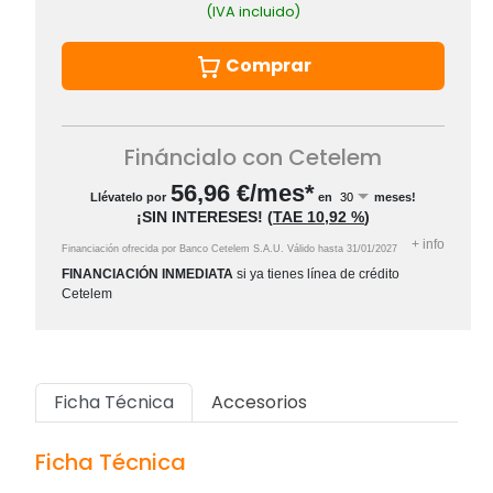
(IVA incluido)
Comprar
Fináncialo con Cetelem
56,96
€/mes*
Llévatelo por
en
meses!
¡SIN INTERESES!
(
TAE
10,92 %
)
+
info
Financiación ofrecida por Banco Cetelem S.A.U.
Válido hasta
31/01/2027
FINANCIACIÓN INMEDIATA
si ya tienes línea de crédito
Cetelem
Ficha Técnica
Accesorios
Ficha Técnica