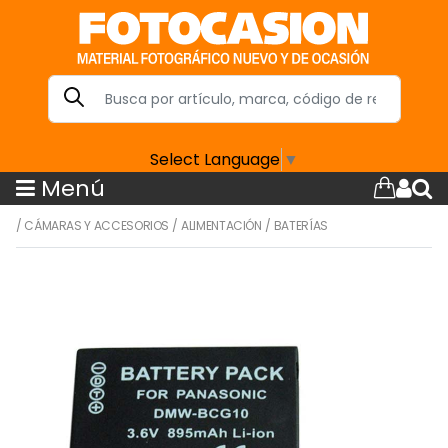
Select Language
▼
Menú
/
CÁMARAS Y ACCESORIOS
/
ALIMENTACIÓN
/
BATERÍAS