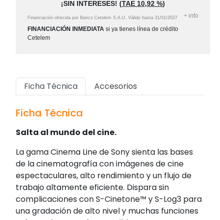
¡SIN INTERESES!
(
TAE
10,92 %
)
+
info
Financiación ofrecida por Banco Cetelem S.A.U.
Válido hasta
31/01/2027
FINANCIACIÓN INMEDIATA
si ya tienes línea de crédito
Cetelem
Ficha Técnica
Accesorios
Ficha Técnica
Salta al mundo del cine.
La gama Cinema Line de Sony sienta las bases
de la cinematografía con imágenes de cine
espectaculares, alto rendimiento y un flujo de
trabajo altamente eficiente. Dispara sin
complicaciones con S-Cinetone™ y S-Log3 para
una gradación de alto nivel y muchas funciones