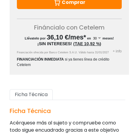
Comprar
Fináncialo con Cetelem
36,10
€/mes*
Llévatelo por
en
meses!
¡SIN INTERESES!
(
TAE
10,92 %
)
+
info
Financiación ofrecida por Banco Cetelem S.A.U.
Válido hasta
31/01/2027
FINANCIACIÓN INMEDIATA
si ya tienes línea de crédito
Cetelem
Ficha Técnica
Ficha Técnica
Acérquese más al sujeto y compruebe como
todo sigue encuadrado gracias a este objetivo