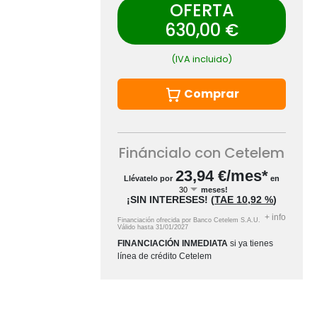
OFERTA
630,00 €
(IVA incluido)
Comprar
Fináncialo con Cetelem
23,94
€/mes*
Llévatelo por
en
meses!
¡SIN INTERESES!
(
TAE
10,92 %
)
+
info
Financiación ofrecida por Banco Cetelem S.A.U.
Válido hasta
31/01/2027
FINANCIACIÓN INMEDIATA
si ya tienes
línea de crédito Cetelem