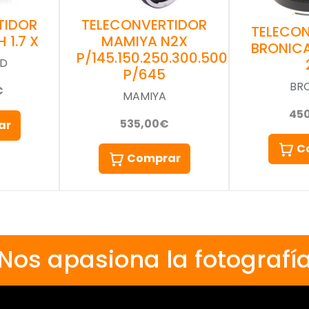
TIDOR
TELECONVERTIDOR
TELECO
 1.7 X
MAMIYA N2X
BRONICA
P/145.150.250.300.500
AD
P/645
BR
€
MAMIYA
45
535,00€
ar
C
Comprar
Nos apasiona la fotografí