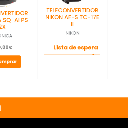
TELECONVERTIDOR
NVERTIDOR
NIKON AF-S TC-17E
 SQ-AI PS
II
2X
NIKON
ONICA
Lista de espera
0,00€
omprar
a