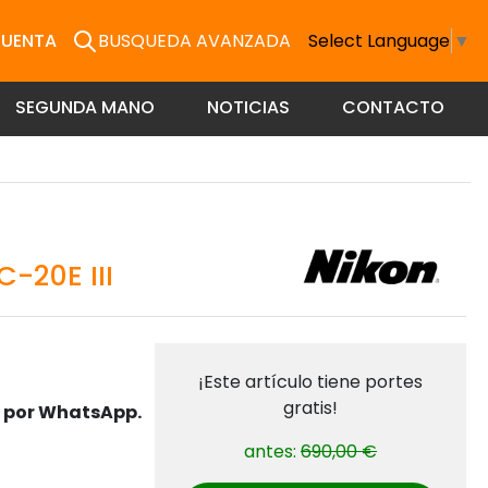
CUENTA
BUSQUEDA AVANZADA
Select Language
▼
SEGUNDA MANO
NOTICIAS
CONTACTO
-20E III
¡Este artículo tiene portes
gratis!
s por WhatsApp.
antes:
690,00 €