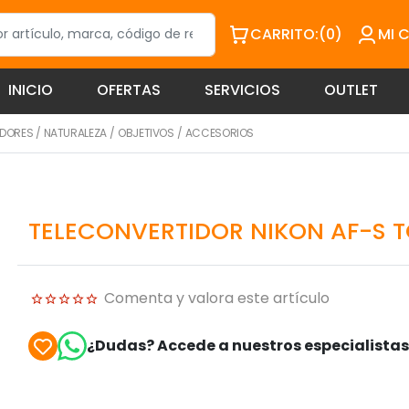
CARRITO:
(0)
MI 
INICIO
OFERTAS
SERVICIOS
OUTLET
IDORES
/
NATURALEZA
/
OBJETIVOS
/
ACCESORIOS
TELECONVERTIDOR NIKON AF-S TC
Comenta y valora este artículo
¿Dudas? Accede a nuestros especialista