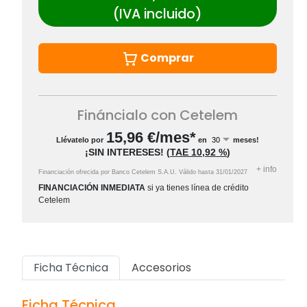
(IVA incluido)
Comprar
Fináncialo con Cetelem
15,96
€/mes*
Llévatelo por
en
meses!
¡SIN INTERESES!
(
TAE
10,92 %
)
+
info
Financiación ofrecida por Banco Cetelem S.A.U.
Válido hasta
31/01/2027
FINANCIACIÓN INMEDIATA
si ya tienes línea de crédito
Cetelem
Ficha Técnica
Accesorios
Ficha Técnica