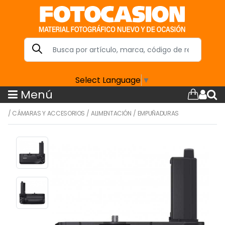
Select Language
▼
Menú
/
CÁMARAS Y ACCESORIOS
/
ALIMENTACIÓN
/
EMPUÑADURAS