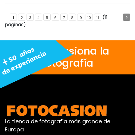
(11
1
2
3
4
5
6
7
8
9
10
11
páginas)
Nos apasiona la
fotografía
La tienda de fotografía más grande de
Europa