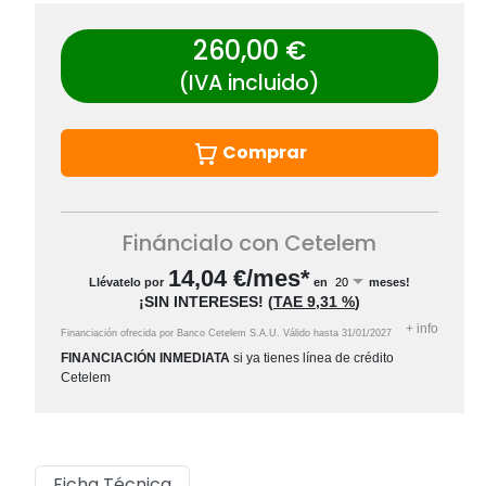
260,00 €
(IVA incluido)
Comprar
Fináncialo con Cetelem
14,04
€/mes*
Llévatelo por
en
meses!
¡SIN INTERESES!
(
TAE
9,31 %
)
+
info
Financiación ofrecida por Banco Cetelem S.A.U.
Válido hasta
31/01/2027
FINANCIACIÓN INMEDIATA
si ya tienes línea de crédito
Cetelem
Ficha Técnica