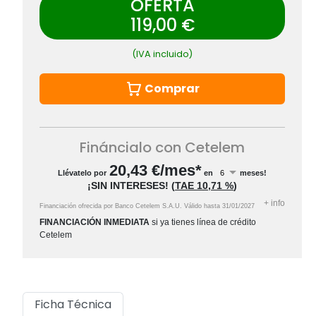
OFERTA
119,00 €
(IVA incluido)
Comprar
Fináncialo con Cetelem
20,43
€/mes*
Llévatelo por
en
meses!
¡SIN INTERESES!
(
TAE
10,71 %
)
+
info
Financiación ofrecida por Banco Cetelem S.A.U.
Válido hasta
31/01/2027
FINANCIACIÓN INMEDIATA
si ya tienes línea de crédito
Cetelem
Ficha Técnica