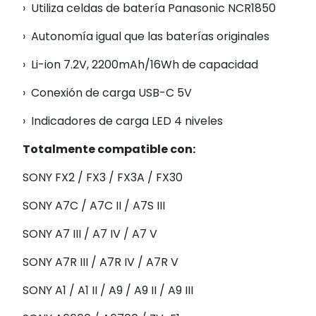
› Utiliza celdas de batería Panasonic NCR1850
› Autonomía igual que las baterías originales
› Li-ion 7.2V, 2200mAh/16Wh de capacidad
› Conexión de carga USB-C 5V
› Indicadores de carga LED 4 niveles
Totalmente compatible con:
SONY FX2 / FX3 / FX3A / FX30
SONY A7C / A7C II / A7S III
SONY A7 III / A7 IV / A7 V
SONY A7R III / A7R IV / A7R V
SONY A1 / A1 II / A9 / A9 II / A9 III