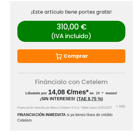
¡Este artículo tiene portes gratis!
310,00 €
(IVA incluido)
Comprar
Fináncialo con Cetelem
14,08
€/mes*
Llévatelo por
en
meses!
¡SIN INTERESES!
(
TAE
8,75 %
)
+
info
Financiación ofrecida por Banco Cetelem S.A.U.
Válido hasta
31/01/2027
FINANCIACIÓN INMEDIATA
si ya tienes línea de crédito
Cetelem