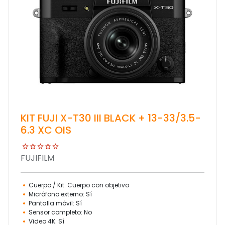
KIT FUJI X-T30 III BLACK + 13-33/3.5-
6.3 XC OIS
FUJIFILM
Cuerpo / Kit: Cuerpo con objetivo
Micrófono externo: Sí
Pantalla móvil: Sí
Sensor completo: No
Video 4K: Sí