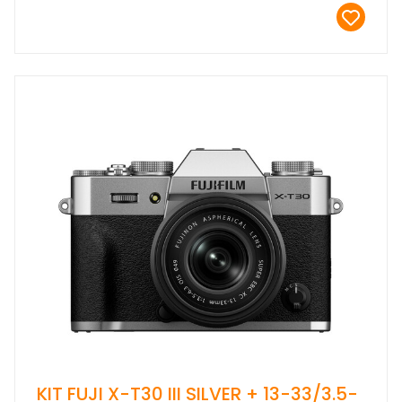
KIT FUJI X-T30 III SILVER + 13-33/3.5-