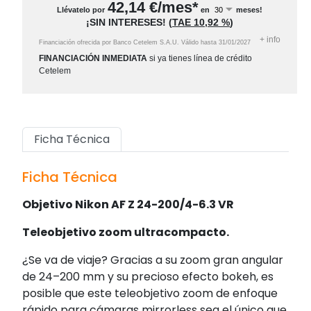
42,14
€/mes*
Llévatelo por
en
meses!
¡SIN INTERESES!
(
TAE
10,92 %
)
+
info
Financiación ofrecida por Banco Cetelem S.A.U.
Válido hasta
31/01/2027
FINANCIACIÓN INMEDIATA
si ya tienes línea de crédito
Cetelem
Ficha Técnica
Ficha Técnica
Objetivo Nikon AF Z 24-200/4-6.3 VR
Teleobjetivo zoom ultracompacto.
¿Se va de viaje? Gracias a su zoom gran angular
de 24–200 mm y su precioso efecto bokeh, es
posible que este teleobjetivo zoom de enfoque
rápido para cámaras mirrorless sea el único que