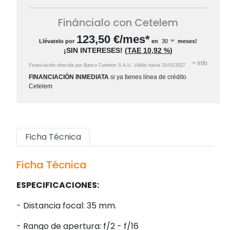
Fináncialo con Cetelem
123,50
€/mes*
Llévatelo por
en
meses!
¡SIN INTERESES!
(
TAE
10,92 %
)
+
info
Financiación ofrecida por Banco Cetelem S.A.U.
Válido hasta
31/01/2027
FINANCIACIÓN INMEDIATA
si ya tienes línea de crédito
Cetelem
Ficha Técnica
Ficha Técnica
ESPECIFICACIONES:
- Distancia focal: 35 mm.
- Rango de apertura: f/2 - f/16