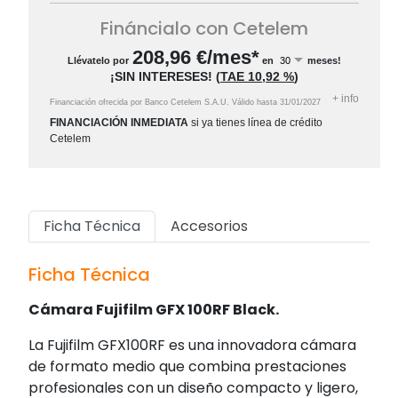
Fináncialo con Cetelem
208,96
€/mes*
Llévatelo por
en
meses!
¡SIN INTERESES!
(
TAE
10,92 %
)
+
info
Financiación ofrecida por Banco Cetelem S.A.U.
Válido hasta
31/01/2027
FINANCIACIÓN INMEDIATA
si ya tienes línea de crédito
Cetelem
Ficha Técnica
Accesorios
Ficha Técnica
Cámara Fujifilm GFX 100RF Black.
La Fujifilm GFX100RF es una innovadora cámara
de formato medio que combina prestaciones
profesionales con un diseño compacto y ligero,