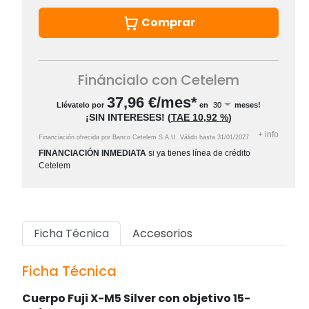
Comprar
Fináncialo con Cetelem
37,96
€/mes*
Llévatelo por
en
meses!
¡SIN INTERESES!
(
TAE
10,92 %
)
+
info
Financiación ofrecida por Banco Cetelem S.A.U.
Válido hasta
31/01/2027
FINANCIACIÓN INMEDIATA
si ya tienes línea de crédito
Cetelem
Ficha Técnica
Accesorios
Ficha Técnica
Cuerpo Fuji X-M5 Silver con objetivo 15-