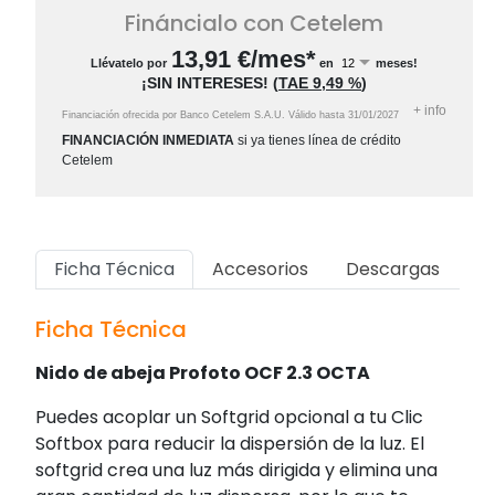
Fináncialo con Cetelem
13,91
€/mes*
Llévatelo por
en
meses!
¡SIN INTERESES!
(
TAE
9,49 %
)
+
info
Financiación ofrecida por Banco Cetelem S.A.U.
Válido hasta
31/01/2027
FINANCIACIÓN INMEDIATA
si ya tienes línea de crédito
Cetelem
Ficha Técnica
Accesorios
Descargas
Ficha Técnica
Nido de abeja Profoto OCF 2.3 OCTA
Puedes acoplar un Softgrid opcional a tu Clic
Softbox para reducir la dispersión de la luz. El
softgrid crea una luz más dirigida y elimina una