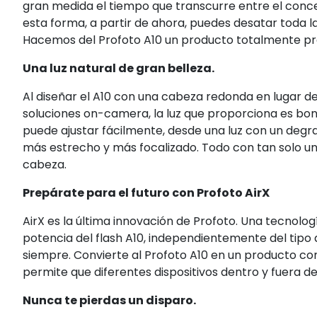
gran medida el tiempo que transcurre entre el conce
esta forma, a partir de ahora, puedes desatar toda l
Hacemos del Profoto A10 un producto totalmente pre
Una luz natural de gran belleza.
Al diseñar el A10 con una cabeza redonda en lugar de 
soluciones on-camera, la luz que proporciona es bonit
puede ajustar fácilmente, desde una luz con un degr
más estrecho y más focalizado. Todo con tan solo un s
cabeza.
Prepárate para el futuro con Profoto AirX
AirX es la última innovación de Profoto. Una tecnolo
potencia del flash A10, independientemente del tipo d
siempre. Convierte al Profoto A10 en un producto c
permite que diferentes dispositivos dentro y fuera d
Nunca te pierdas un disparo.