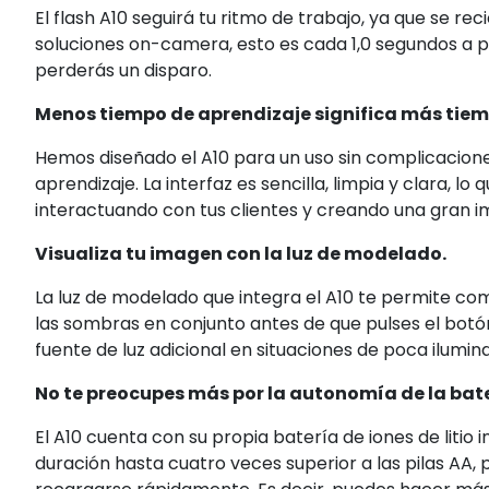
El flash A10 seguirá tu ritmo de trabajo, ya que se r
soluciones on-camera, esto es cada 1,0 segundos a p
perderás un disparo.
Menos tiempo de aprendizaje significa más ti
Hemos diseñado el A10 para un uso sin complicacion
aprendizaje. La interfaz es sencilla, limpia y clara, 
interactuando con tus clientes y creando una gran 
Visualiza tu imagen con la luz de modelado.
La luz de modelado que integra el A10 te permite co
las sombras en conjunto antes de que pulses el bot
fuente de luz adicional en situaciones de poca ilumin
No te preocupes más por la autonomía de la bate
El A10 cuenta con su propia batería de iones de litio
duración hasta cuatro veces superior a las pilas AA,