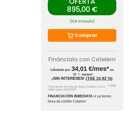
OFERTA
895,00 €
(IVA incluido)
Comprar
Fináncialo con Cetelem
34,01
€/mes*
Llévatelo por
en
meses!
¡SIN INTERESES!
(
TAE
10,92 %
)
+
info
Financiación ofrecida por Banco Cetelem S.A.U.
Válido hasta
31/01/2027
FINANCIACIÓN INMEDIATA
si ya tienes
línea de crédito Cetelem