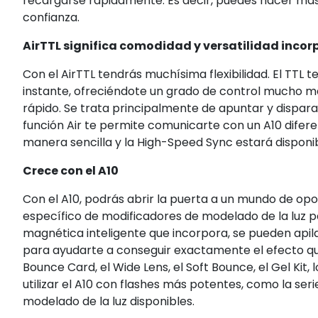
recargarse rápidamente. Es decir, puedes hacer más
confianza.
AirTTL significa comodidad y versatilidad incor
Con el AirTTL tendrás muchísima flexibilidad. El TTL 
instante, ofreciéndote un grado de control mucho ma
rápido. Se trata principalmente de apuntar y disparar
función Air te permite comunicarte con un A10 difere
manera sencilla y la High-Speed Sync estará disponib
Crece con el A10
Con el A10, podrás abrir la puerta a un mundo de op
específico de modificadores de modelado de la luz pa
magnética inteligente que incorpora, se pueden apila
para ayudarte a conseguir exactamente el efecto que
Bounce Card, el Wide Lens, el Soft Bounce, el Gel Kit, 
utilizar el A10 con flashes más potentes, como la ser
modelado de la luz disponibles.