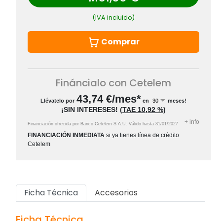
(IVA incluido)
Comprar
Fináncialo con Cetelem
43,74
€/mes*
Llévatelo por
en
meses!
¡SIN INTERESES!
(
TAE
10,92 %
)
+
info
Financiación ofrecida por Banco Cetelem S.A.U.
Válido hasta
31/01/2027
FINANCIACIÓN INMEDIATA
si ya tienes línea de crédito
Cetelem
Ficha Técnica
Accesorios
Ficha Técnica