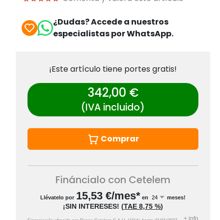
¿Dudas? Accede a nuestros
especialistas por WhatsApp.
¡Este artículo tiene portes gratis!
342,00 €
(IVA incluido)
Comprar
Fináncialo con Cetelem
15,53
€/mes*
Llévatelo por
en
meses!
¡SIN INTERESES!
(
TAE
8,75 %
)
+
info