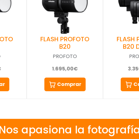
FOTO
FLASH PROFOTO
FLASH
B20
B20 
O
PROFOTO
PR
€
1.695,00€
3.3
ar
Comprar
C
Nos apasiona la fotografí