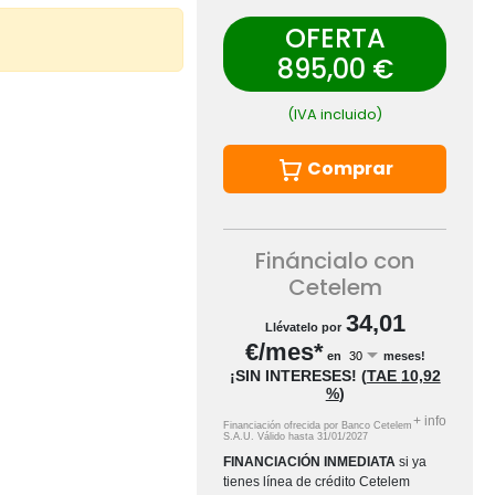
OFERTA
895,00 €
(IVA incluido)
Comprar
Fináncialo con
Cetelem
34,01
Llévatelo por
€/mes*
en
meses!
¡SIN INTERESES!
(
TAE
10,92
%
)
+
info
Financiación ofrecida por Banco Cetelem
S.A.U.
Válido hasta
31/01/2027
FINANCIACIÓN INMEDIATA
si ya
tienes línea de crédito Cetelem