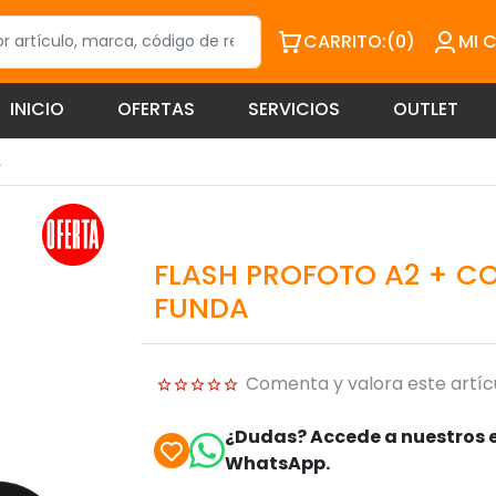
CARRITO:
(0)
MI 
INICIO
OFERTAS
SERVICIOS
OUTLET
A
FLASH PROFOTO A2 + CO
FUNDA
Comenta y valora este artíc
¿Dudas? Accede a nuestros e
WhatsApp.