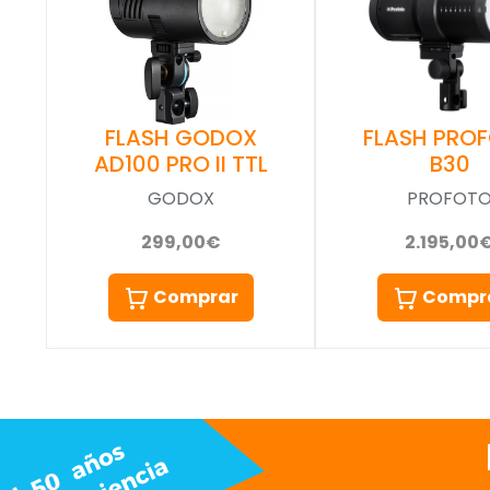
FLASH GODOX
FLASH PRO
AD100 PRO II TTL
B30
GODOX
PROFOT
299,00€
2.195,00
Comprar
Compr